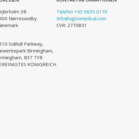
ejlerholm 3B
Telefon +45 9635 0170
400 Nørresundby
Info@agitomedical.com
änemark
CVR: 2770851
310 Solihull Parkway,
ewerbepark Birmingham,
irmingham, B37 7YB
EREINIGTES KÖNIGREICH