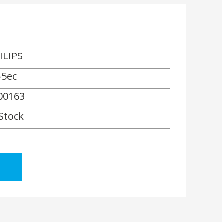
ILIPS
-5ec
00163
 Stock