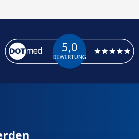
5,0
BEWERTUNG
erden