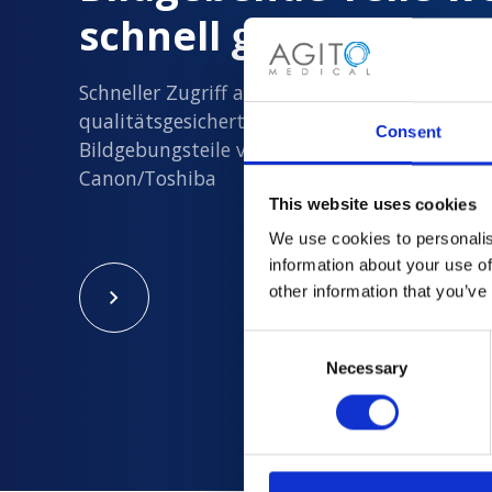
schnell geliefert
Schneller Zugriff auf alle neuen und
qualitätsgesicherten gebrauchten
Consent
Bildgebungsteile von Philips, Siemens, GE un
Canon/Toshiba
This website uses cookies
We use cookies to personalis
information about your use of
other information that you’ve
Consent
Necessary
Selection