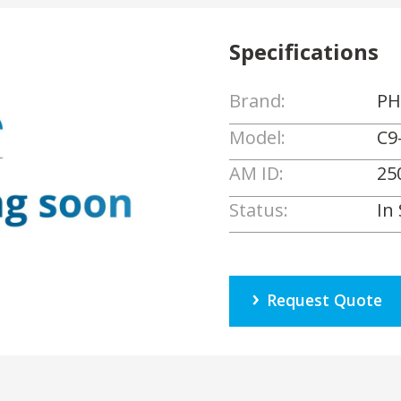
Specifications
Brand:
PH
Model:
C9
AM ID:
25
Status:
In
Request Quote