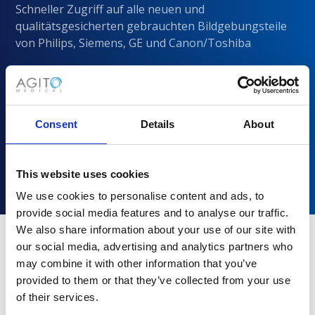
Schneller Zugriff auf alle neuen und
qualitätsgesicherten gebrauchten Bildgebungsteile
von Philips, Siemens, GE und Canon/Toshiba
Consent
Details
About
This website uses cookies
We use cookies to personalise content and ads, to
provide social media features and to analyse our traffic.
We also share information about your use of our site with
our social media, advertising and analytics partners who
may combine it with other information that you’ve
Warum sollten Sie sich für Agito
provided to them or that they’ve collected from your use
Medical entscheiden?
of their services.