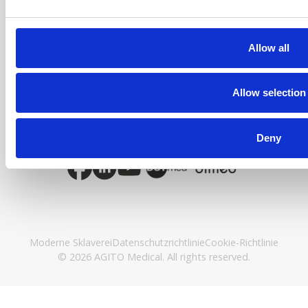
Birmingham, B37 7YB
VEREINIGTES KÖNIGREICH
KONTAKTINFORMATIONEN
Allow all
Telefon +45 9635 0170
Info@agitomedical.com
CVR: 2770851
Allow selection
Verbinde dich mit uns
Deny
Moderne Sklaverei
Datenschutzrichtlinie
Cookie-Richtlinie
© 2026 AGITO Medical. All rights reserved.