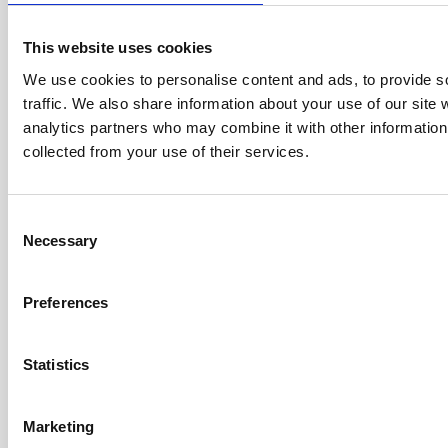
This website uses cookies
We use cookies to personalise content and ads, to provide s
traffic. We also share information about your use of our site 
analytics partners who may combine it with other information 
collected from your use of their services.
Melde dich für unseren Newsletter an
Consent
Melde dich an
Necessary
Selection
ADRESSEN
Bejlerholm 3B
Preferences
9400 Nørresundby
Dänemark
Statistics
1310 Solihull Parkway,
Gewerbepark Birmingham,
Marketing