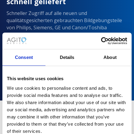
schnell geliefert
Schneller Zugriff auf alle neuen und
qualitätsgesicherten gebrauchten Bildgebungsteile
von Philips, Siemens, GE und Canon/Toshiba
Consent
Details
About
This website uses cookies
We use cookies to personalise content and ads, to
provide social media features and to analyse our traffic.
We also share information about your use of our site with
our social media, advertising and analytics partners who
may combine it with other information that you’ve
Warum sollten Sie sich für Agito
provided to them or that they’ve collected from your use
Medical entscheiden?
of their services.