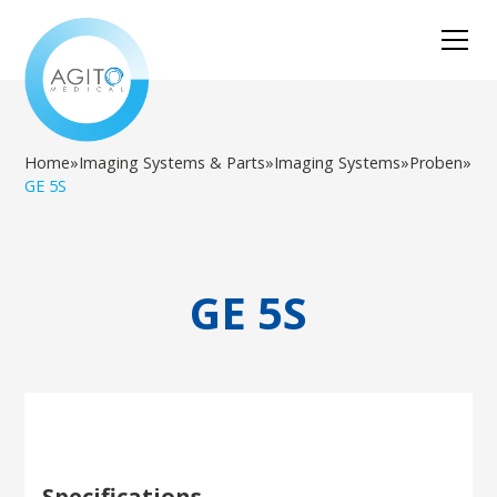
Home
»
Imaging Systems & Parts
»
Imaging Systems
»
Proben
»
GE 5S
GE 5S
Specifications