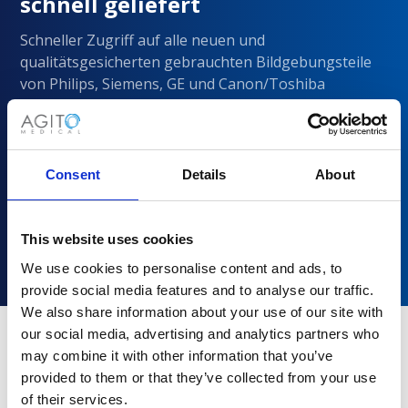
schnell geliefert
Schneller Zugriff auf alle neuen und
qualitätsgesicherten gebrauchten Bildgebungsteile
von Philips, Siemens, GE und Canon/Toshiba
Consent
Details
About
This website uses cookies
We use cookies to personalise content and ads, to
provide social media features and to analyse our traffic.
We also share information about your use of our site with
our social media, advertising and analytics partners who
may combine it with other information that you’ve
Warum sollten Sie sich für Agito
provided to them or that they’ve collected from your use
Medical entscheiden?
of their services.