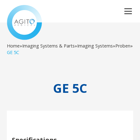
Home
»
Imaging Systems & Parts
»
Imaging Systems
»
Proben
»
GE 5C
GE 5C
Specifications