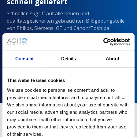
schnell geliefert
Schneller Zugriff auf alle neuen und
qualitätsgesicherten gebrauchten Bildgebungsteile
von Philips, Siemens, GE und Canon/Toshiba
Consent
Details
About
This website uses cookies
We use cookies to personalise content and ads, to
provide social media features and to analyse our traffic.
We also share information about your use of our site with
our social media, advertising and analytics partners who
may combine it with other information that you’ve
Warum sollten Sie sich für Agito
provided to them or that they’ve collected from your use
Medical entscheiden?
of their services.