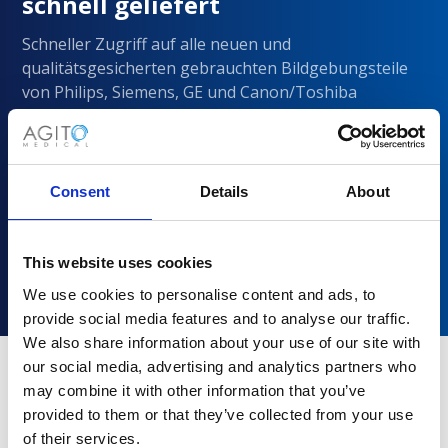
schnell geliefert
Schneller Zugriff auf alle neuen und
qualitätsgesicherten gebrauchten Bildgebungsteile
von Philips, Siemens, GE und Canon/Toshiba
Consent
Details
About
This website uses cookies
We use cookies to personalise content and ads, to
provide social media features and to analyse our traffic.
We also share information about your use of our site with
our social media, advertising and analytics partners who
may combine it with other information that you’ve
Warum sollten Sie sich für Agito
provided to them or that they’ve collected from your use
Medical entscheiden?
of their services.