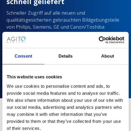
schnell geliefert
Schneller Zugriff auf alle neuen und
qualitätsgesicherten gebrauchten Bildgebungsteile
von Philips, Siemens, GE und Canon/Toshiba
Consent
Details
About
This website uses cookies
We use cookies to personalise content and ads, to
provide social media features and to analyse our traffic.
We also share information about your use of our site with
our social media, advertising and analytics partners who
may combine it with other information that you’ve
Warum sollten Sie sich für Agito
provided to them or that they’ve collected from your use
Medical entscheiden?
of their services.