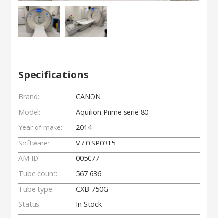
Specifications
Brand:
CANON
Model:
Aquilion Prime serie 80
Year of make:
2014
Software:
V7.0 SP0315
AM ID:
005077
Tube count:
567 636
Tube type:
CXB-750G
Status:
In Stock