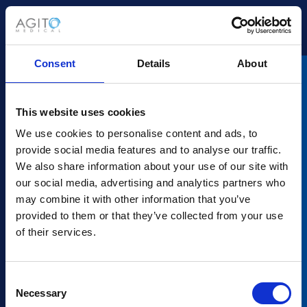
Ich bin zufrieden mit der Arbeit mit dieser Firma und
kann sie anderen Käufern empfehlen!
Consent
Details
About
This website uses cookies
We use cookies to personalise content and ads, to
Bildgebende Teile werden
provide social media features and to analyse our traffic.
We also share information about your use of our site with
schnell geliefert
our social media, advertising and analytics partners who
may combine it with other information that you’ve
Schneller Zugriff auf alle neuen und
provided to them or that they’ve collected from your use
qualitätsgesicherten gebrauchten Bildgebungsteile
of their services.
von Philips, Siemens, GE und Canon/Toshiba
Consent
Necessary
Selection