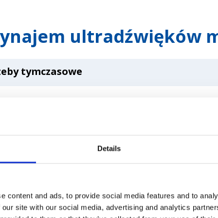
wynajem ultradźwięków m
zeby tymczasowe
ótkoterminowe projekty badawcze korzystają z umów w
poza okresem projektu.
owa
Details
wymagają napraw lub konserwacji, wypożyczony sprzę
cania przepływu pracy klinicznej.
e content and ads, to provide social media features and to analy
ość finansowa
żby zdrowia ocenę różnych modeli ultradźwiękowych 
 our site with our social media, advertising and analytics partn