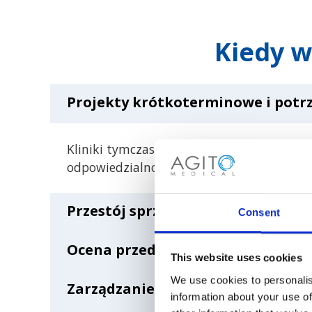
Kiedy 
Projekty krótkoterminowe i potr
Kliniki tymczasowe, misje medyczne i kr
odpowiedzialności za posiadanie sprzętu 
Przestój sprzętu i ciągłość serwis
Consent
Ocena przed zakupem
Gdy podstawowe systemy ultradźwiękowe 
This website uses cookies
zmiany harmonogramu pacjentów lub zakłó
We use cookies to personalis
Zarządzanie budżetem i elastyczn
Wypożyczalnia umożliwia pracownikom słu
information about your use of