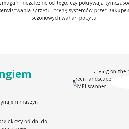
wymagań, niezależnie od tego, czy pokrywają tymczas
serwisowania sprzętu, ocenę systemów przed zakupem
sezonowych wahań popytu.
ingiem
 wynajem maszyn
ze okresy od dni do
 tymczasowe z