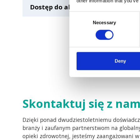
klinicznych, określając, które cechy naj
other information that you’ve
Dostęp do aktualnych technologii
Ustalenia wynajmu rozkładają koszty w c
Consent
inne priorytety.
Necessary
Selection
Wypożyczalnia ultradźwięków zapewnia dos
Obiekty mogą wypróbować nowsze modele p
Deny
Skontaktuj się z nam
Dzięki ponad dwudziestoletniemu doświadcz
branży i zaufanym partnerstwom na globaln
opieki zdrowotnej, jesteśmy zaangażowani 