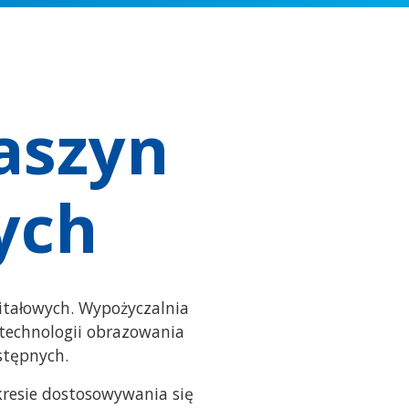
aszyn
ych
itałowych. Wypożyczalnia
technologii obrazowania
stępnych.
resie dostosowywania się