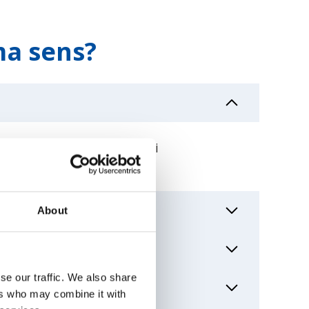
a sens?
ynajmu, unikając kosztów i
About
t utrzymuje usługi diagnostyczne bez
se our traffic. We also share
w rzeczywistych środowiskach
ers who may combine it with