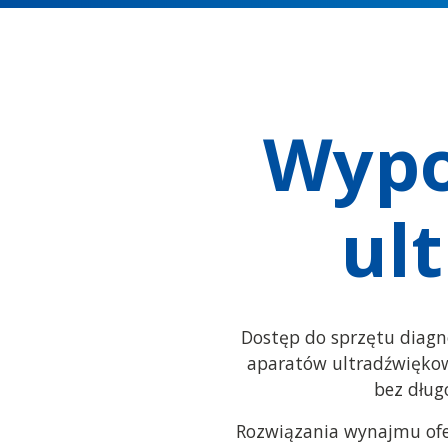
Wypo
ul
Dostęp do sprzętu diagn
aparatów ultradźwiękow
bez dług
Rozwiązania wynajmu ofe