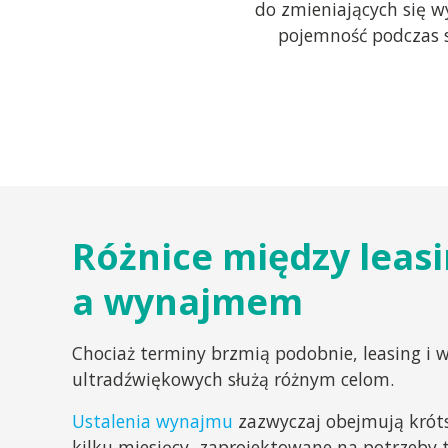
do zmieniających się 
pojemność podczas 
Różnice między leas
a wynajmem
Chociaż terminy brzmią podobnie, leasing i
ultradźwiękowych służą różnym celom.
Ustalenia wynajmu
zazwyczaj obejmują króts
kilku miesięcy, zaprojektowane na potrzeby