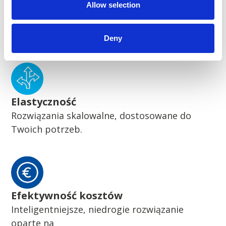
Allow selection
Zrównoważony rozwój
Pionierskie zrównoważone rozwiązania
Deny
Elastyczność
Rozwiązania skalowalne, dostosowane do
Twoich potrzeb.
Efektywność kosztów
Inteligentniejsze, niedrogie rozwiązanie
oparte na