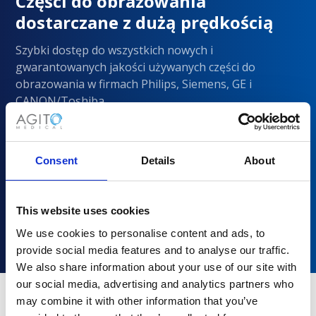
Części do obrazowania
dostarczane z dużą prędkością
Szybki dostęp do wszystkich nowych i
gwarantowanych jakości używanych części do
obrazowania w firmach Philips, Siemens, GE i
CANON/Toshiba
Consent
Details
About
This website uses cookies
We use cookies to personalise content and ads, to
provide social media features and to analyse our traffic.
We also share information about your use of our site with
our social media, advertising and analytics partners who
may combine it with other information that you’ve