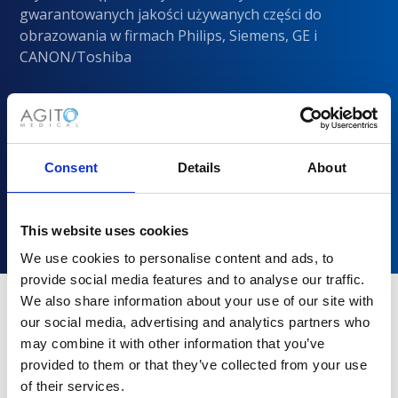
gwarantowanych jakości używanych części do
obrazowania w firmach Philips, Siemens, GE i
CANON/Toshiba
Consent
Details
About
This website uses cookies
We use cookies to personalise content and ads, to
provide social media features and to analyse our traffic.
We also share information about your use of our site with
our social media, advertising and analytics partners who
Dlaczego warto wybrać Agito
may combine it with other information that you’ve
Medical?
provided to them or that they’ve collected from your use
of their services.