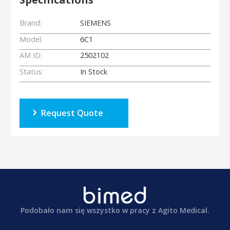
Brand:
SIEMENS
Model:
6C1
AM ID:
2502102
Status:
In Stock
Request Quote
Podobało nam się wszystko w pracy z Agito Medical.