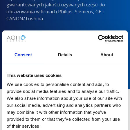
gwarantowanych jakości używanych części do
obrazowania w firmach Philips, Siemens, GE i
CANON/Toshiba
Consent
Details
About
This website uses cookies
We use cookies to personalise content and ads, to
provide social media features and to analyse our traffic.
We also share information about your use of our site with
our social media, advertising and analytics partners who
Dlaczego warto wybrać Agito
may combine it with other information that you’ve
Medical?
provided to them or that they’ve collected from your use
of their services.