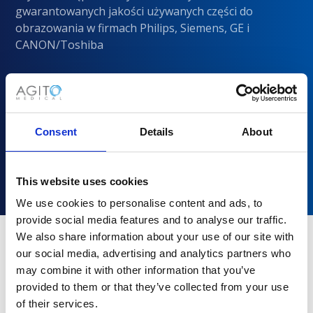
gwarantowanych jakości używanych części do
obrazowania w firmach Philips, Siemens, GE i
CANON/Toshiba
Consent
Details
About
This website uses cookies
We use cookies to personalise content and ads, to
provide social media features and to analyse our traffic.
We also share information about your use of our site with
our social media, advertising and analytics partners who
Dlaczego warto wybrać Agito
may combine it with other information that you’ve
Medical?
provided to them or that they’ve collected from your use
of their services.