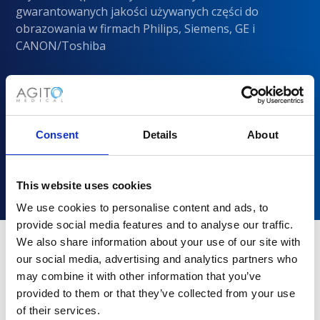
gwarantowanych jakości używanych części do
obrazowania w firmach Philips, Siemens, GE i
CANON/Toshiba
Consent
Details
About
This website uses cookies
We use cookies to personalise content and ads, to
provide social media features and to analyse our traffic.
We also share information about your use of our site with
our social media, advertising and analytics partners who
Dlaczego warto wybrać Agito
may combine it with other information that you’ve
Medical?
provided to them or that they’ve collected from your use
of their services.