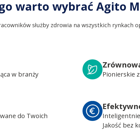
go warto wybrać Agito M
racowników służby zdrowia na wszystkich rynkach op
Zrównowa
dąca w branży
Pionierskie
Efektywn
owane do Twoich
Inteligentni
Jakość bez 