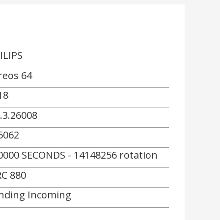
ILIPS
reos 64
18
0.3.26008
5062
0000 SECONDS - 14148256 rotation
C 880
nding Incoming