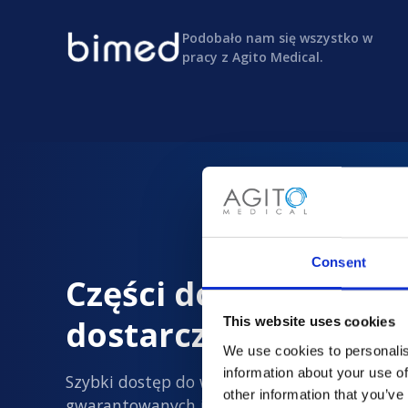
Podobało nam się wszystko w
pracy z Agito Medical.
Consent
Części do obrazowan
dostarczane z dużą 
This website uses cookies
We use cookies to personalis
information about your use of
Szybki dostęp do wszystkich nowych i
other information that you’ve
gwarantowanych jakości używanych części d