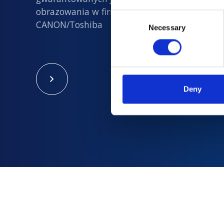
obrazowania w firmach Philips, Siemens, GE i
Consent
CANON/Toshiba
Necessary
Selection
Deny