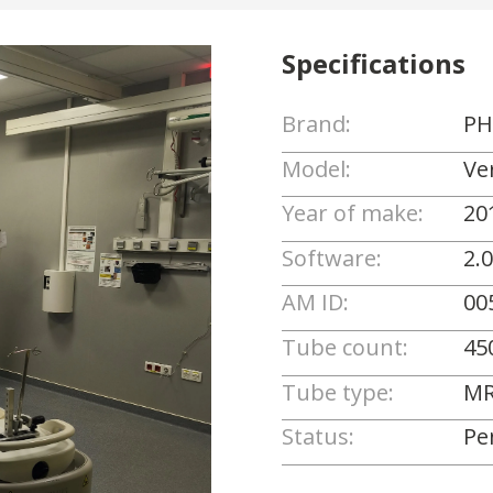
Specifications
Brand:
PH
Model:
Ve
Year of make:
20
Software:
2.
AM ID:
00
Tube count:
45
Tube type:
MR
Status:
Pe