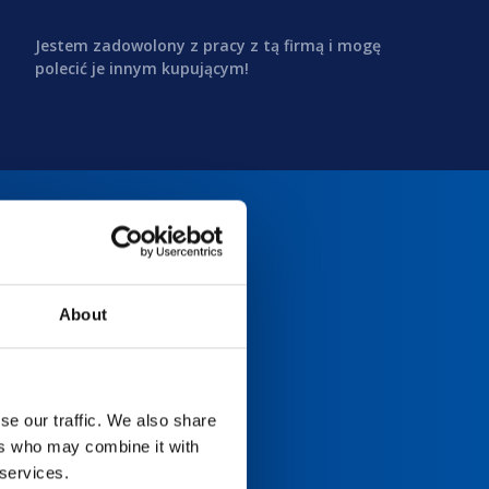
Jestem zadowolony z pracy z tą firmą i mogę
polecić je innym kupującym!
About
se our traffic. We also share
ers who may combine it with
 services.