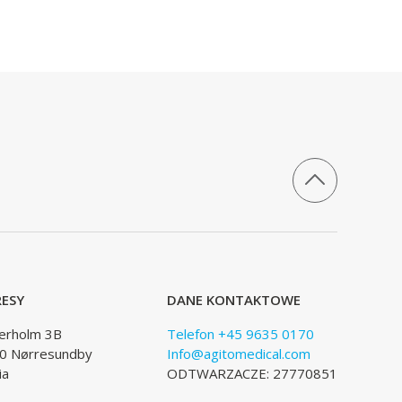
ESY
DANE KONTAKTOWE
lerholm 3B
Telefon +45 9635 0170
0 Nørresundby
Info@agitomedical.com
ia
ODTWARZACZE: 27770851