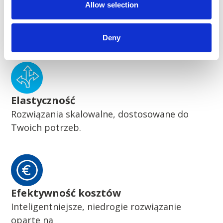
Allow selection
Zrównoważony rozwój
Pionierskie zrównoważone rozwiązania
Deny
Elastyczność
Rozwiązania skalowalne, dostosowane do
Twoich potrzeb.
Efektywność kosztów
Inteligentniejsze, niedrogie rozwiązanie
oparte na