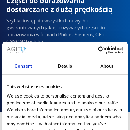
Części do obrazowania
dostarczane z dużą prędkością
Szybki dostęp do wszystkich nowych i
gwarantowanych jakości używanych części do
obrazowania w firmach Philips, Siemens, GE i
CANON/Toshiba
Consent
Details
About
This website uses cookies
We use cookies to personalise content and ads, to
provide social media features and to analyse our traffic.
We also share information about your use of our site with
our social media, advertising and analytics partners who
may combine it with other information that you’ve