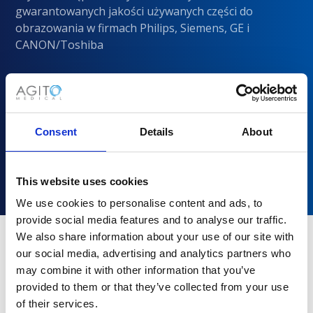
gwarantowanych jakości używanych części do
obrazowania w firmach Philips, Siemens, GE i
CANON/Toshiba
Consent
Details
About
This website uses cookies
We use cookies to personalise content and ads, to
provide social media features and to analyse our traffic.
We also share information about your use of our site with
our social media, advertising and analytics partners who
Dlaczego warto wybrać Agito
may combine it with other information that you’ve
Medical?
provided to them or that they’ve collected from your use
of their services.