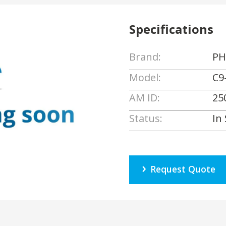
Specifications
Brand:
PH
Model:
C9
AM ID:
25
Status:
In
Request Quote