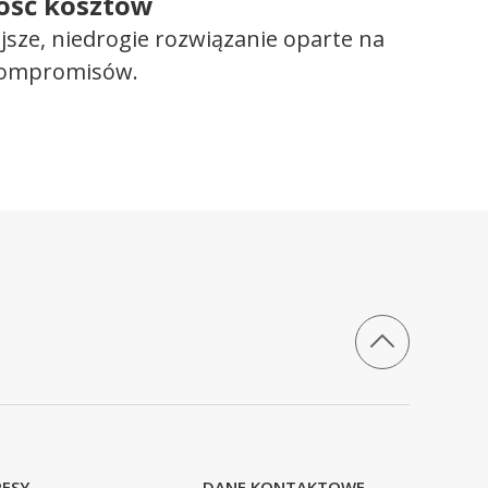
ość kosztów
ejsze, niedrogie rozwiązanie oparte na
kompromisów.
ESY
DANE KONTAKTOWE