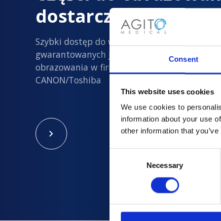
dostarczane z dużą 
Szybki dostęp do wszystkich nowych i
gwarantowanych jakości używanych części d
Consent
obrazowania w firmach Philips, Siemens, GE i
CANON/Toshiba
This website uses cookies
We use cookies to personalis
information about your use of
other information that you’ve
Consent
Necessary
Selection