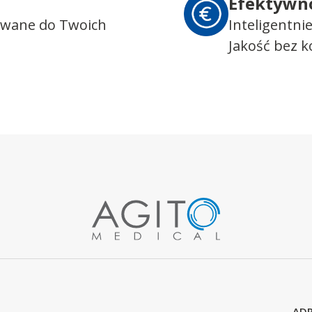
Efektywn
owane do Twoich
Inteligentni
Jakość bez 
ADR