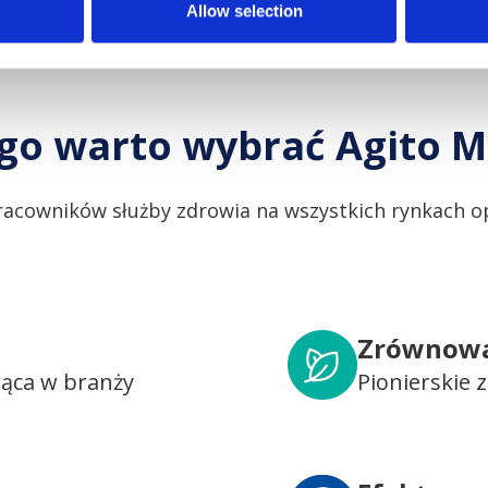
Allow selection
go warto wybrać Agito M
racowników służby zdrowia na wszystkich rynkach op
Zrównowa
dąca w branży
Pionierskie