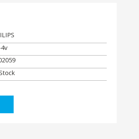
ILIPS
-4v
02059
 Stock