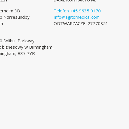
lerholm 3B
Telefon +45 9635 0170
0 Nørresundby
Info@agitomedical.com
ia
ODTWARZACZE: 27770851
 Solihull Parkway,
k biznesowy w Birmingham,
mingham, B37 7YB