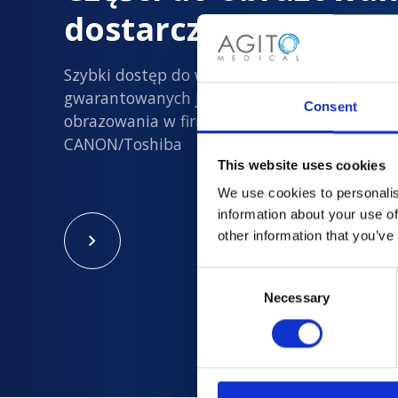
dostarczane z dużą 
Szybki dostęp do wszystkich nowych i
gwarantowanych jakości używanych części d
Consent
obrazowania w firmach Philips, Siemens, GE i
CANON/Toshiba
This website uses cookies
We use cookies to personalis
information about your use of
other information that you’ve
Consent
Necessary
Selection