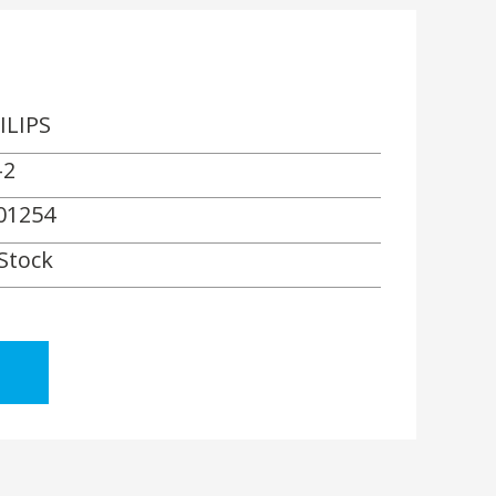
ILIPS
-2
01254
 Stock