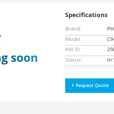
Specifications
Brand:
PH
Model:
C9
AM ID:
25
Status:
In
Request Quote