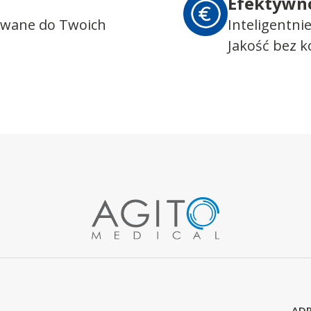
Efektywn
owane do Twoich
Inteligentni
Jakość bez 
ADR