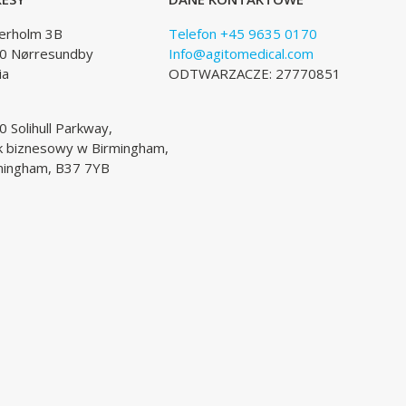
lerholm 3B
Telefon +45 9635 0170
0 Nørresundby
Info@agitomedical.com
ia
ODTWARZACZE: 27770851
 Solihull Parkway,
k biznesowy w Birmingham,
mingham, B37 7YB