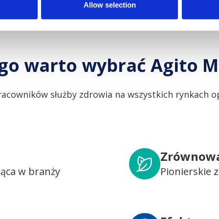
Allow selection
go warto wybrać Agito M
racowników służby zdrowia na wszystkich rynkach op
Zrównowa
dąca w branży
Pionierskie