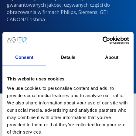
gwarantowanych jakości używanych części do
obrazowania w firmach Philips, Siemens, GE i
CANON/Toshiba
Consent
Details
About
This website uses cookies
We use cookies to personalise content and ads, to
provide social media features and to analyse our traffic.
We also share information about your use of our site with
our social media, advertising and analytics partners who
Dlaczego warto wybrać Agito
may combine it with other information that you’ve
Medical?
provided to them or that they’ve collected from your use
of their services.