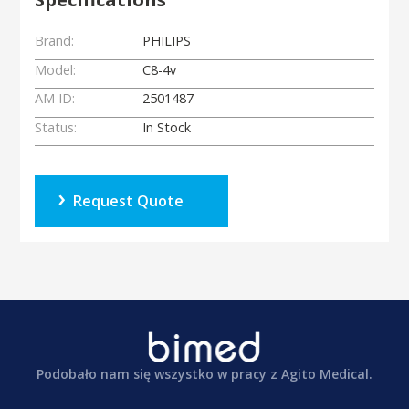
Brand:
PHILIPS
Model:
C8-4v
AM ID:
2501487
Status:
In Stock
Request Quote
Podobało nam się wszystko w pracy z Agito Medical.