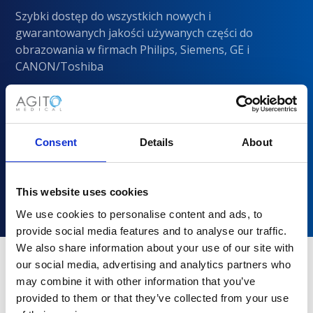
Szybki dostęp do wszystkich nowych i
gwarantowanych jakości używanych części do
obrazowania w firmach Philips, Siemens, GE i
CANON/Toshiba
Consent
Details
About
This website uses cookies
We use cookies to personalise content and ads, to
provide social media features and to analyse our traffic.
We also share information about your use of our site with
our social media, advertising and analytics partners who
may combine it with other information that you’ve
Dlaczego warto wybrać Agito
provided to them or that they’ve collected from your use
Medical?