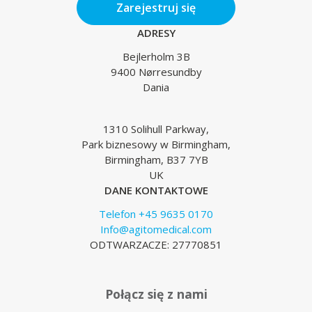
Zarejestruj się
ADRESY
Bejlerholm 3B
9400 Nørresundby
Dania
1310 Solihull Parkway,
Park biznesowy w Birmingham,
Birmingham, B37 7YB
UK
DANE KONTAKTOWE
Telefon +45 9635 0170
Info@agitomedical.com
ODTWARZACZE: 27770851
Połącz się z nami