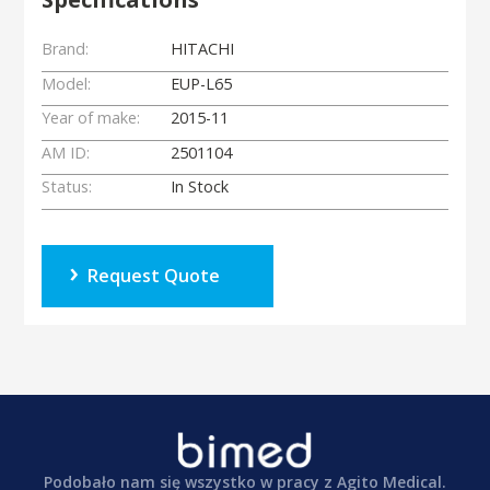
Brand:
HITACHI
Model:
EUP-L65
Year of make:
2015-11
AM ID:
2501104
Status:
In Stock
Request Quote
Podobało nam się wszystko w pracy z Agito Medical.