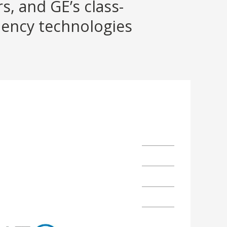
, and GE’s class-
ciency technologies
luson I
12-06
.1.939
01707