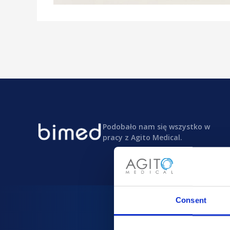
Podobało nam się wszystko w
pracy z Agito Medical.
Consent