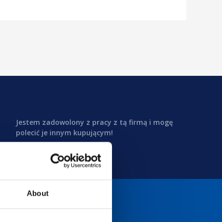
Jestem zadowolony z pracy z tą firmą i mogę
polecić je innym kupującym!
About