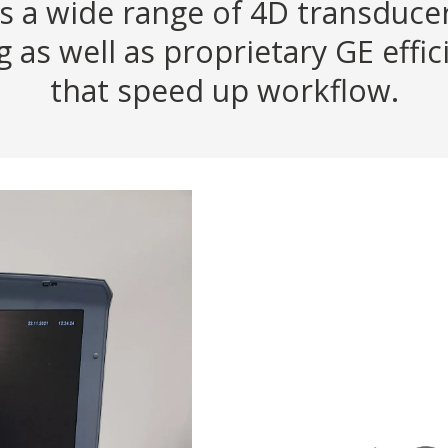
s a wide range of 4D transducers
 as well as proprietary GE effi
that speed up workflow.
Specifications
Brand:
GE
Model:
Vo
Year of make:
20
Software:
8.2
AM ID:
25