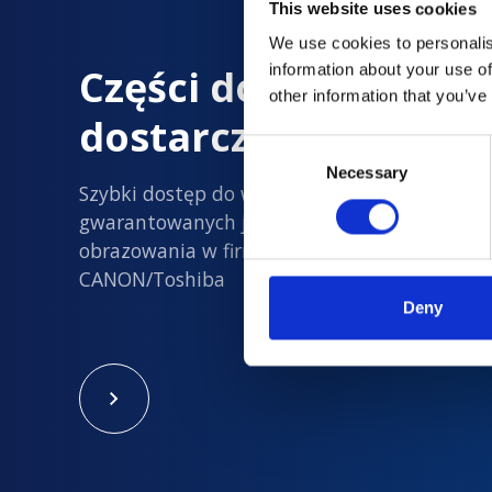
This website uses cookies
We use cookies to personalis
Części do obrazowan
information about your use of
other information that you’ve
dostarczane z dużą 
Consent
Necessary
Selection
Szybki dostęp do wszystkich nowych i
gwarantowanych jakości używanych części d
obrazowania w firmach Philips, Siemens, GE i
CANON/Toshiba
Deny