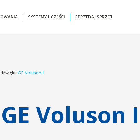
ZOWANIA
SYSTEMY I CZĘŚCI
SPRZEDAJ SPRZĘT
adźwięki
»
GE Voluson I
GE Voluson I