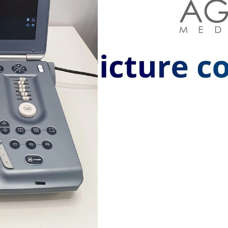
Status:
In
Request Quote