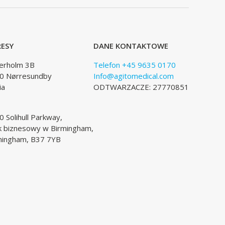
ESY
DANE KONTAKTOWE
lerholm 3B
Telefon +45 9635 0170
0 Nørresundby
Info@agitomedical.com
ia
ODTWARZACZE: 27770851
 Solihull Parkway,
k biznesowy w Birmingham,
mingham, B37 7YB