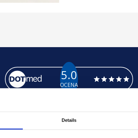
5.0
OCENA
Details