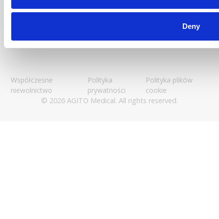
Połącz się z nami
Deny
Współczesne
Polityka
Polityka plików
niewolnictwo
prywatności
cookie
© 2026 AGITO Medical. All rights reserved.