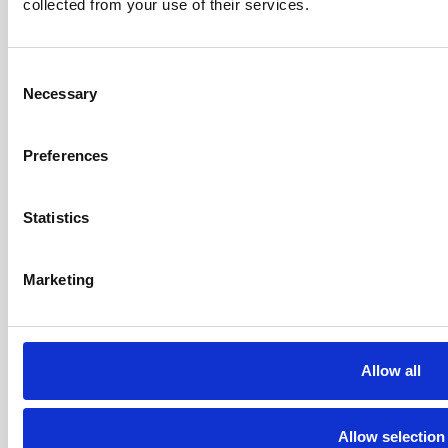
collected from your use of their services.
Zarejestruj się
Consent
ADRESY
Necessary
Selection
Bejlerholm 3B
9400 Nørresundby
Dania
Preferences
1310 Solihull Parkway,
Statistics
Park biznesowy w Birmingham,
Birmingham, B37 7YB
Marketing
UK
DANE KONTAKTOWE
Telefon +45 9635 0170
Info@agitomedical.com
Allow all
ODTWARZACZE: 27770851
Allow selection