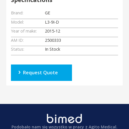
Brand:
GE
Model:
L3-9I-D
Year of make:
2015-12
AM ID:
2500333
Status:
In Stock
Request Quote
Podobało nam się wszystko w pracy z Agito Medical.