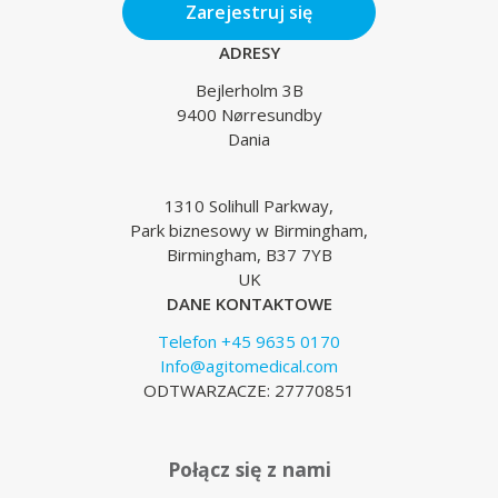
Zarejestruj się
ADRESY
Bejlerholm 3B
9400 Nørresundby
Dania
1310 Solihull Parkway,
Park biznesowy w Birmingham,
Birmingham, B37 7YB
UK
DANE KONTAKTOWE
Telefon +45 9635 0170
Info@agitomedical.com
ODTWARZACZE: 27770851
Połącz się z nami