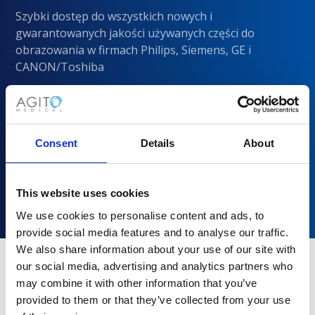
Szybki dostęp do wszystkich nowych i
gwarantowanych jakości używanych części do
obrazowania w firmach Philips, Siemens, GE i
CANON/Toshiba
Consent
Details
About
This website uses cookies
We use cookies to personalise content and ads, to
provide social media features and to analyse our traffic.
We also share information about your use of our site with
our social media, advertising and analytics partners who
may combine it with other information that you’ve
Dlaczego warto wybrać Agito
provided to them or that they’ve collected from your use
Medical?