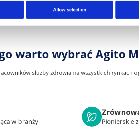
Allow selection
go warto wybrać Agito M
racowników służby zdrowia na wszystkich rynkach op
Zrównowa
dąca w branży
Pionierskie