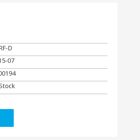
RF-D
15-07
00194
 Stock