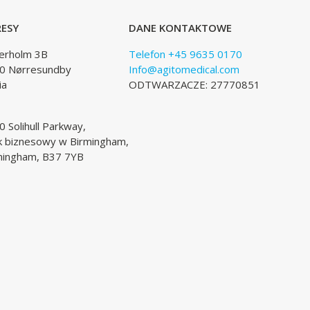
ESY
DANE KONTAKTOWE
lerholm 3B
Telefon +45 9635 0170
0 Nørresundby
Info@agitomedical.com
ia
ODTWARZACZE: 27770851
 Solihull Parkway,
k biznesowy w Birmingham,
mingham, B37 7YB