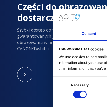
Części do obrazowan
dostarczane z dużą 
Szybki dostęp do wszystkich nowych i
Consent
gwarantowanych jakości używanych części d
obrazowania w firmach Philips, Siemens, GE i
CANON/Toshiba
This website uses cookies
We use cookies to personalis
information about your use of
other information that you’ve
Consent
Necessary
Selection