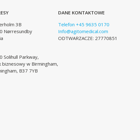
ESY
DANE KONTAKTOWE
lerholm 3B
Telefon +45 9635 0170
0 Nørresundby
Info@agitomedical.com
ia
ODTWARZACZE: 27770851
 Solihull Parkway,
k biznesowy w Birmingham,
mingham, B37 7YB