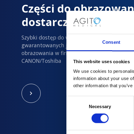
Części do obrazowan
dostarczane z dużą 
Szybki dostęp do wszystkich nowych i
Consent
gwarantowanych jakości używanych części d
obrazowania w firmach Philips, Siemens, GE i
CANON/Toshiba
This website uses cookies
We use cookies to personalis
information about your use of
other information that you’ve
Consent
Necessary
Selection