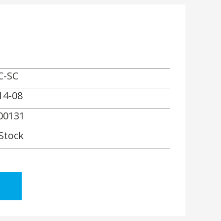
C-SC
14-08
00131
 Stock