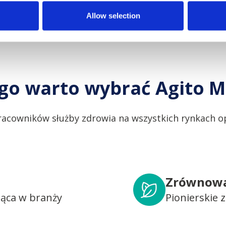
Allow selection
go warto wybrać Agito M
racowników służby zdrowia na wszystkich rynkach op
Zrównowa
dąca w branży
Pionierskie