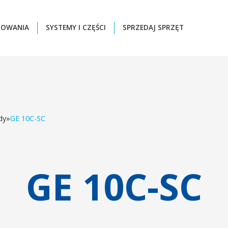
ZOWANIA
SYSTEMY I CZĘŚCI
SPRZEDAJ SPRZĘT
dy
»
GE 10C-SC
GE 10C-SC