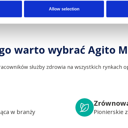
Allow selection
go warto wybrać Agito M
racowników służby zdrowia na wszystkich rynkach op
Zrównowa
dąca w branży
Pionierskie