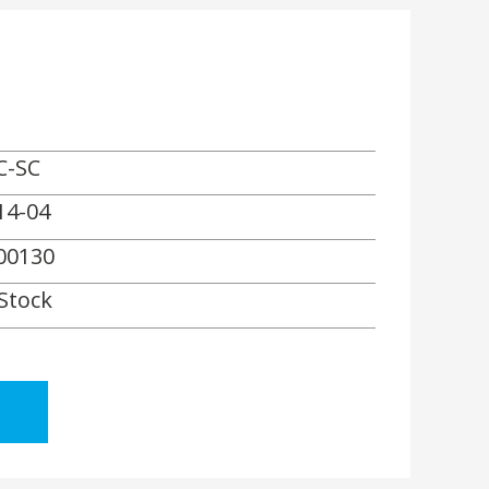
C-SC
14-04
00130
 Stock