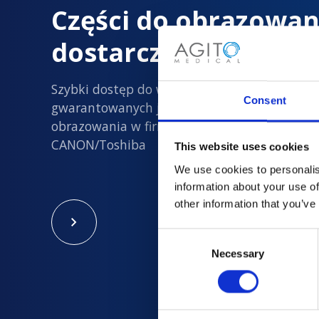
Części do obrazowan
dostarczane z dużą 
Szybki dostęp do wszystkich nowych i
Consent
gwarantowanych jakości używanych części d
obrazowania w firmach Philips, Siemens, GE i
CANON/Toshiba
This website uses cookies
We use cookies to personalis
information about your use of
other information that you’ve
Consent
Necessary
Selection