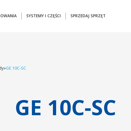
ZOWANIA
SYSTEMY I CZĘŚCI
SPRZEDAJ SPRZĘT
dy
»
GE 10C-SC
GE 10C-SC