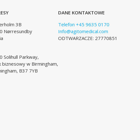
ESY
DANE KONTAKTOWE
lerholm 3B
Telefon +45 9635 0170
0 Nørresundby
Info@agitomedical.com
ia
ODTWARZACZE: 27770851
 Solihull Parkway,
k biznesowy w Birmingham,
mingham, B37 7YB