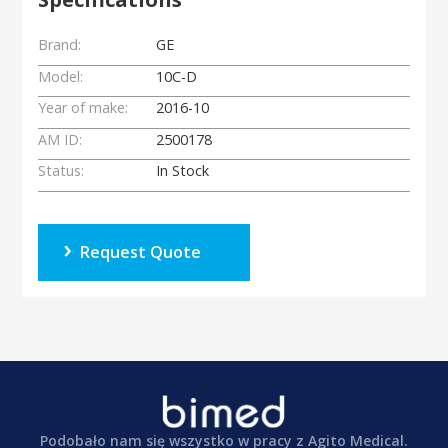
Brand:
GE
Model:
10C-D
Year of make:
2016-10
AM ID:
2500178
Status:
In Stock
Request Quote
Podobało nam się wszystko w pracy z Agito Medical.