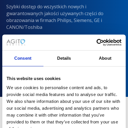
Szybki dostęp do wszystkich nowych i
gwarantowanych jakości używanych części do
obrazowania w firmach Philips, Siemens, GE i
CANON/Toshiba
Consent
Details
About
This website uses cookies
We use cookies to personalise content and ads, to
provide social media features and to analyse our traffic.
We also share information about your use of our site with
our social media, advertising and analytics partners who
may combine it with other information that you’ve
Dlaczego warto wybrać Agito
provided to them or that they’ve collected from your use
Medical?