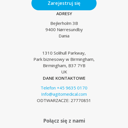
Zarejestruj się
ADRESY
Bejlerholm 3B
9400 Nørresundby
Dania
1310 Solihull Parkway,
Park biznesowy w Birmingham,
Birmingham, B37 7YB
UK
DANE KONTAKTOWE
Telefon +45 9635 0170
Info@agitomedical.com
ODTWARZACZE: 27770851
Połącz się z nami