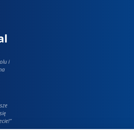
al
olu i
na
wsze
się
cie!”
trum