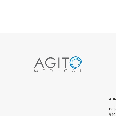
ADR
Bej
940