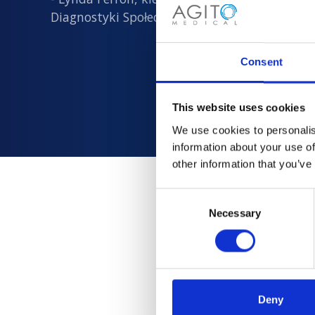
Diagnostyki Społecznej
Consent
This website uses cookies
We use cookies to personalis
information about your use of
other information that you’ve
Consent
Necessary
Selection
Dlacze
Zaufany przez p
Deny