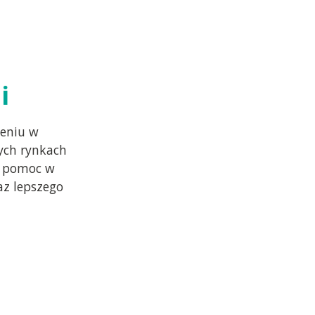
i
eniu w
ych rynkach
w pomoc w
az lepszego