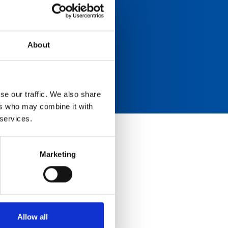
About
se our traffic. We also share
ers who may combine it with
 services.
Marketing
edical?
ieki zdrowotnej.
Allow all