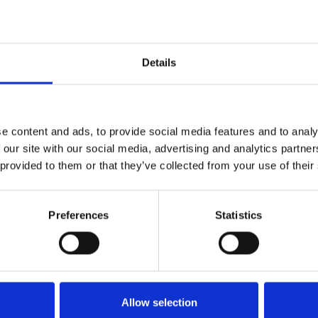
Details
e content and ads, to provide social media features and to analy
 our site with our social media, advertising and analytics partn
 provided to them or that they’ve collected from your use of their
Preferences
Statistics
go warto wybrać Agito M
racowników służby zdrowia na wszystkich rynkach op
Allow selection