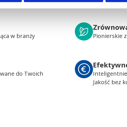
Zrównowa
dąca w branży
Pionierskie
Efektywn
owane do Twoich
Inteligentni
Jakość bez 