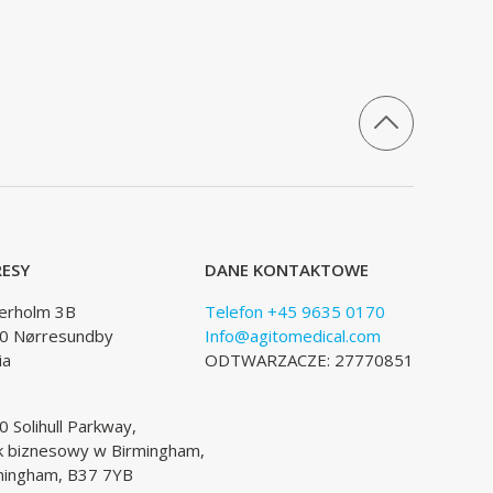
ESY
DANE KONTAKTOWE
lerholm 3B
Telefon +45 9635 0170
0 Nørresundby
Info@agitomedical.com
ia
ODTWARZACZE: 27770851
 Solihull Parkway,
k biznesowy w Birmingham,
mingham, B37 7YB