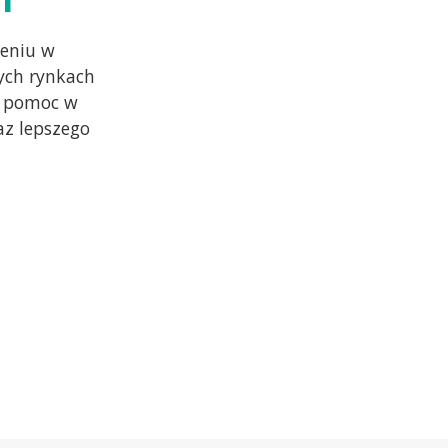
eniu w
ych rynkach
w pomoc w
az lepszego