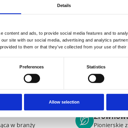
Details
e content and ads, to provide social media features and to analy
 our site with our social media, advertising and analytics partn
 provided to them or that they’ve collected from your use of their
go warto wybrać Agito M
Preferences
Statistics
racowników służby zdrowia na wszystkich rynkach op
Allow selection
Zrównowa
dąca w branży
Pionierskie