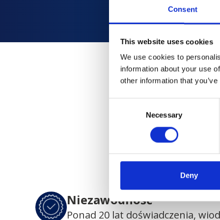
Consent
This website uses cookies
We use cookies to personalis
information about your use of
other information that you’ve
Dlacze
Consent
Necessary
Selection
Zaufany przez p
Deny
Niezawodność
Ponad 20 lat doświadczenia, wio