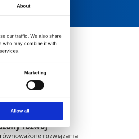
About
se our traffic. We also share
ers who may combine it with
 services.
edical?
Marketing
ieki zdrowotnej.
Allow all
żony rozwój
 zrównoważone rozwiązania