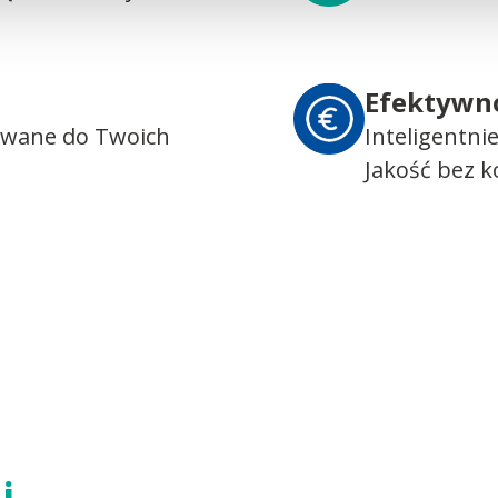
Efektywn
owane do Twoich
Inteligentni
Jakość bez 
i