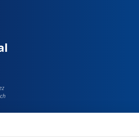
al
ez
ych