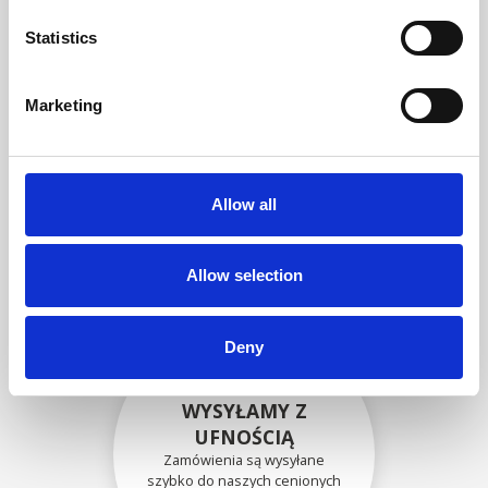
zgodność funkcjonalności i
niezawodności ze
Statistics
specyfikacjami OEM
Marketing
BEZPIECZNIE
ZAPAKOWANE
Allow all
Każda pojedyncza część jest
bezpiecznie zapakowana przy
użyciu odpowiednich
materiałów.
Allow selection
Deny
WYSYŁAMY Z
UFNOŚCIĄ
Zamówienia są wysyłane
szybko do naszych cenionych