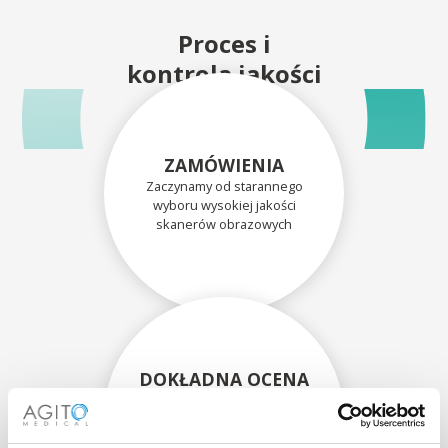
Proces i
kontrola jakości
ZAMÓWIENIA
Zaczynamy od starannego
wyboru wysokiej jakości
skanerów obrazowych
DOKŁADNA OCENA
Każdy skaner i jego
komponenty są dokładnie
oceniane przez naszych