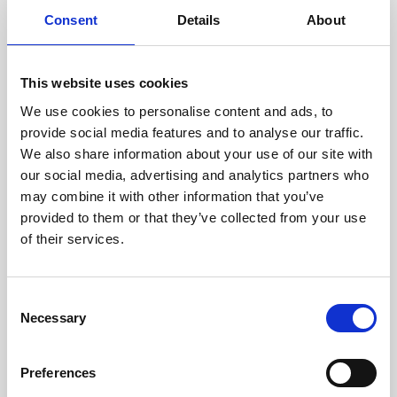
doświadczonych techników.
Consent
Details
About
This website uses cookies
We use cookies to personalise content and ads, to
ODZYSKIWANIE
provide social media features and to analyse our traffic.
Z OSTROŻNOŚCIĄ
We also share information about your use of our site with
Użyteczne części są
our social media, advertising and analytics partners who
skrupulatnie odzyskiwane w
bezpiecznym środowisku ESD,
may combine it with other information that you’ve
zapewniając brak uszkodzeń
provided to them or that they’ve collected from your use
ani zanieczyszczeń.
of their services.
TESTUJEMY
Consent
Necessary
WEWNĘTRZNE
Selection
Wszystkie części są
rygorystycznie testowane w
Preferences
naszych zakładach
wewnętrznych, aby zapewnić