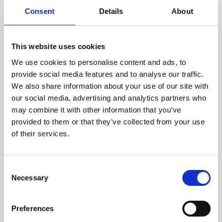
doświadczonych techników.
Consent
Details
About
This website uses cookies
We use cookies to personalise content and ads, to
ODZYSKIWANIE
provide social media features and to analyse our traffic.
Z OSTROŻNOŚCIĄ
We also share information about your use of our site with
Użyteczne części są
our social media, advertising and analytics partners who
skrupulatnie odzyskiwane w
bezpiecznym środowisku ESD,
may combine it with other information that you’ve
zapewniając brak uszkodzeń
provided to them or that they’ve collected from your use
ani zanieczyszczeń.
of their services.
TESTUJEMY
Consent
Necessary
WEWNĘTRZNE
Selection
Wszystkie części są
rygorystycznie testowane w
Preferences
naszych zakładach
wewnętrznych, aby zapewnić