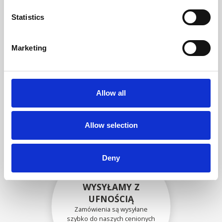
zgodność funkcjonalności i
niezawodności ze
Statistics
specyfikacjami OEM
Marketing
BEZPIECZNIE
ZAPAKOWANE
Allow all
Każda pojedyncza część jest
bezpiecznie zapakowana przy
użyciu odpowiednich
materiałów.
Allow selection
Deny
WYSYŁAMY Z
UFNOŚCIĄ
Zamówienia są wysyłane
szybko do naszych cenionych