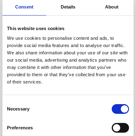
doświadczonych techników.
Consent
Details
About
This website uses cookies
We use cookies to personalise content and ads, to
ODZYSKIWANIE
provide social media features and to analyse our traffic.
Z OSTROŻNOŚCIĄ
We also share information about your use of our site with
Użyteczne części są
our social media, advertising and analytics partners who
skrupulatnie odzyskiwane w
bezpiecznym środowisku ESD,
may combine it with other information that you’ve
zapewniając brak uszkodzeń
provided to them or that they’ve collected from your use
ani zanieczyszczeń.
of their services.
TESTUJEMY
Consent
Necessary
WEWNĘTRZNE
Selection
Wszystkie części są
rygorystycznie testowane w
Preferences
naszych zakładach
wewnętrznych, aby zapewnić