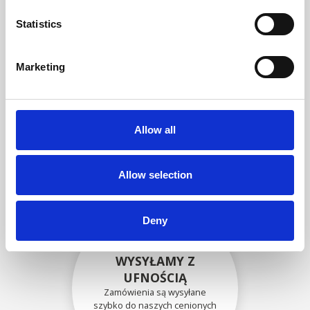
zgodność funkcjonalności i
niezawodności ze
Statistics
specyfikacjami OEM
Marketing
BEZPIECZNIE
ZAPAKOWANE
Allow all
Każda pojedyncza część jest
bezpiecznie zapakowana przy
użyciu odpowiednich
materiałów.
Allow selection
Deny
WYSYŁAMY Z
UFNOŚCIĄ
Zamówienia są wysyłane
szybko do naszych cenionych