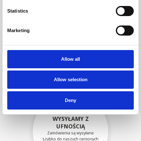
zgodność funkcjonalności i
niezawodności ze
Statistics
specyfikacjami OEM
Marketing
BEZPIECZNIE
ZAPAKOWANE
Allow all
Każda pojedyncza część jest
bezpiecznie zapakowana przy
użyciu odpowiednich
materiałów.
Allow selection
Deny
WYSYŁAMY Z
UFNOŚCIĄ
Zamówienia są wysyłane
szybko do naszych cenionych