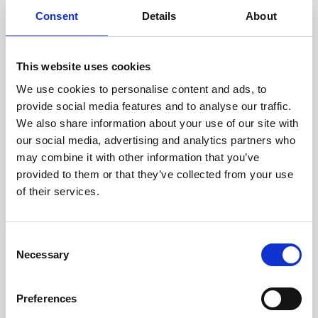
doświadczonych techników.
Consent
Details
About
This website uses cookies
We use cookies to personalise content and ads, to
ODZYSKIWANIE
provide social media features and to analyse our traffic.
Z OSTROŻNOŚCIĄ
We also share information about your use of our site with
Użyteczne części są
our social media, advertising and analytics partners who
skrupulatnie odzyskiwane w
bezpiecznym środowisku ESD,
may combine it with other information that you’ve
zapewniając brak uszkodzeń
provided to them or that they’ve collected from your use
ani zanieczyszczeń.
of their services.
TESTUJEMY
Consent
Necessary
WEWNĘTRZNE
Selection
Wszystkie części są
rygorystycznie testowane w
Preferences
naszych zakładach
wewnętrznych, aby zapewnić