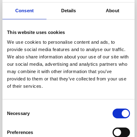
oceniane przez naszych
doświadczonych techników.
Consent
Details
About
This website uses cookies
We use cookies to personalise content and ads, to
ODZYSKIWANIE
provide social media features and to analyse our traffic.
Z OSTROŻNOŚCIĄ
We also share information about your use of our site with
Użyteczne części są
our social media, advertising and analytics partners who
skrupulatnie odzyskiwane w
may combine it with other information that you’ve
bezpiecznym środowisku ESD,
provided to them or that they’ve collected from your use
zapewniając brak uszkodzeń
ani zanieczyszczeń.
of their services.
Consent
TESTUJEMY
Necessary
Selection
WEWNĘTRZNE
Wszystkie części są
rygorystycznie testowane w
Preferences
naszych zakładach