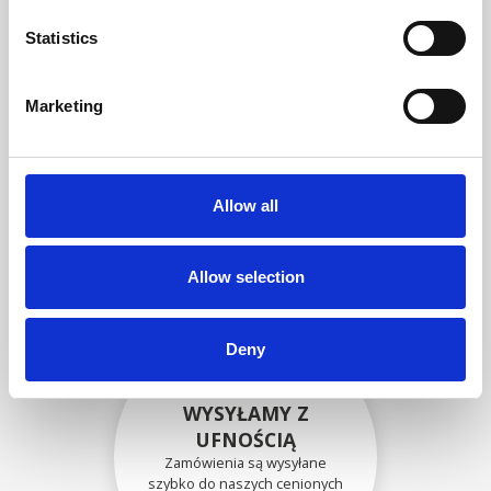
zgodność funkcjonalności i
niezawodności ze
Statistics
specyfikacjami OEM
Marketing
BEZPIECZNIE
ZAPAKOWANE
Allow all
Każda pojedyncza część jest
bezpiecznie zapakowana przy
użyciu odpowiednich
materiałów.
Allow selection
Deny
WYSYŁAMY Z
UFNOŚCIĄ
Zamówienia są wysyłane
szybko do naszych cenionych