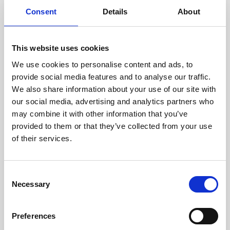
doświadczonych techników.
Consent
Details
About
This website uses cookies
We use cookies to personalise content and ads, to
ODZYSKIWANIE
provide social media features and to analyse our traffic.
Z OSTROŻNOŚCIĄ
We also share information about your use of our site with
Użyteczne części są
our social media, advertising and analytics partners who
skrupulatnie odzyskiwane w
bezpiecznym środowisku ESD,
may combine it with other information that you’ve
zapewniając brak uszkodzeń
provided to them or that they’ve collected from your use
ani zanieczyszczeń.
of their services.
TESTUJEMY
Consent
Necessary
WEWNĘTRZNE
Selection
Wszystkie części są
rygorystycznie testowane w
Preferences
naszych zakładach
wewnętrznych, aby zapewnić