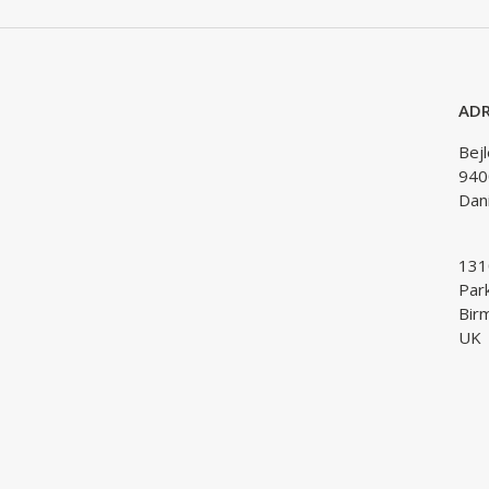
ADR
Bej
940
Dan
1310
Par
Bir
UK