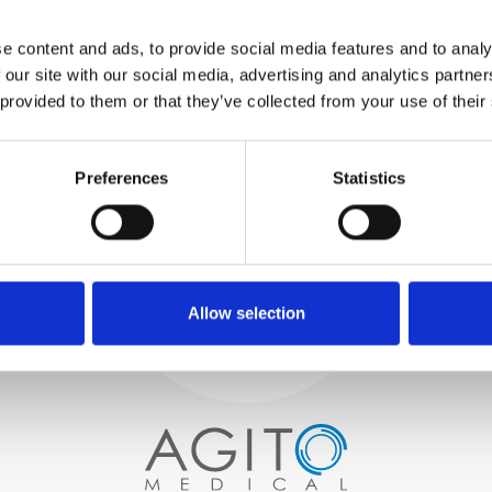
TESTUJEMY
WEWNĘTRZNE
e content and ads, to provide social media features and to analy
Wszystkie części są
 our site with our social media, advertising and analytics partn
rygorystycznie testowane w
 provided to them or that they’ve collected from your use of their
naszych zakładach
wewnętrznych, aby zapewnić
Proces i
zgodność funkcjonalności i
niezawodności ze
Preferences
Statistics
kontrola jakości
specyfikacjami OEM
ZAMÓWIENIA
Zaczynamy od starannego
wyboru wysokiej jakości
skanerów obrazowych
Allow selection