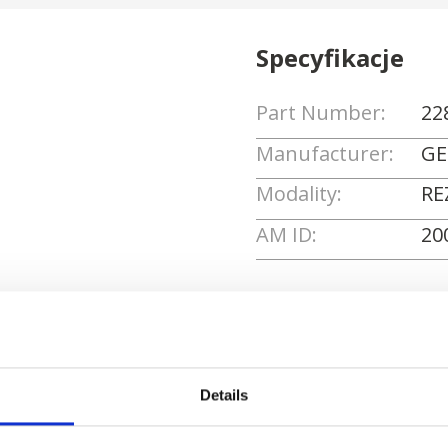
Specyfikacje
Part Number:
22
Manufacturer:
GE
Modality:
RE
AM ID:
20
Poproś o wycenę
Details