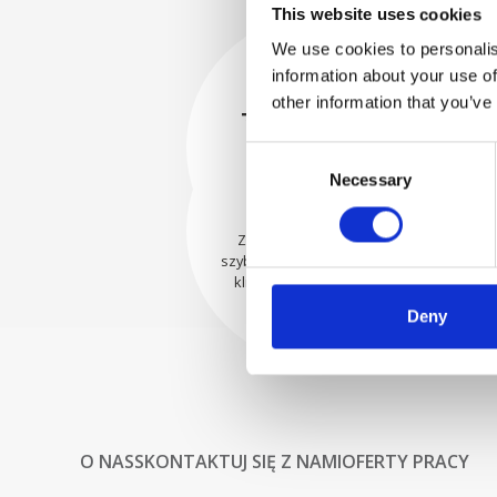
This website uses cookies
We use cookies to personalis
information about your use of
BEZPIECZNIE
other information that you’ve
ZAPAKOWANE
Każda pojedyncza część jest
Consent
bezpiecznie zapakowana przy
WYSYŁAMY Z
Necessary
Selection
użyciu odpowiednich
UFNOŚCIĄ
materiałów.
Zamówienia są wysyłane
szybko do naszych cenionych
klientów na całym świecie.
Deny
O NAS
SKONTAKTUJ SIĘ Z NAMI
OFERTY PRACY