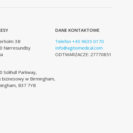
ESY
DANE KONTAKTOWE
lerholm 3B
Telefon +45 9635 0170
0 Nørresundby
Info@agitomedical.com
ia
ODTWARZACZE: 27770851
 Solihull Parkway,
k biznesowy w Birmingham,
mingham, B37 7YB