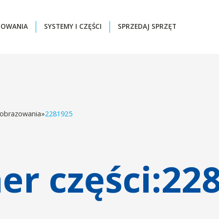
ZOWANIA
SYSTEMY I CZĘŚCI
SPRZEDAJ SPRZĘT
 obrazowania
»
2281925
r części:
22