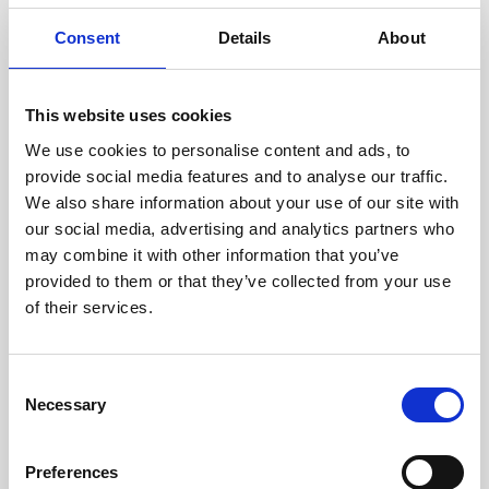
oceniane przez naszych
doświadczonych techników.
Consent
Details
About
This website uses cookies
We use cookies to personalise content and ads, to
ODZYSKIWANIE
provide social media features and to analyse our traffic.
Z OSTROŻNOŚCIĄ
We also share information about your use of our site with
Użyteczne części są
our social media, advertising and analytics partners who
skrupulatnie odzyskiwane w
may combine it with other information that you’ve
bezpiecznym środowisku ESD,
provided to them or that they’ve collected from your use
zapewniając brak uszkodzeń
ani zanieczyszczeń.
of their services.
Consent
TESTUJEMY
Necessary
Selection
WEWNĘTRZNE
Wszystkie części są
rygorystycznie testowane w
Preferences
naszych zakładach