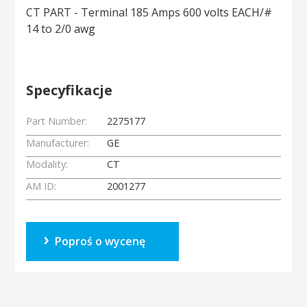
CT PART - Terminal 185 Amps 600 volts EACH/#
14 to 2/0 awg
Specyfikacje
Part Number:
2275177
Manufacturer:
GE
Modality:
CT
AM ID:
2001277
Poproś o wycenę