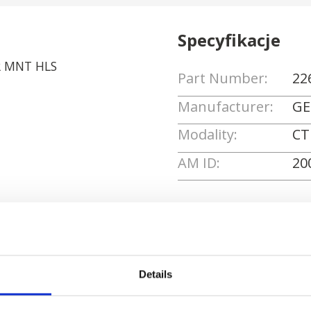
Specyfikacje
R MNT HLS
Part Number:
22
Manufacturer:
GE
Modality:
CT
AM ID:
20
Poproś o wycenę
Details