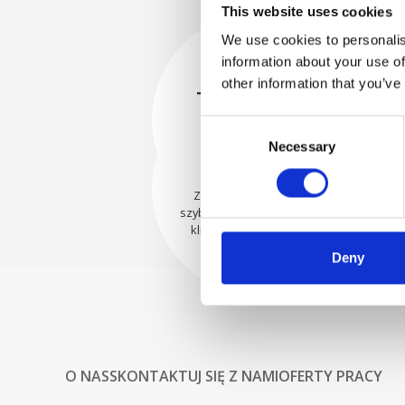
This website uses cookies
We use cookies to personalis
information about your use of
BEZPIECZNIE
other information that you’ve
ZAPAKOWANE
Każda pojedyncza część jest
Consent
bezpiecznie zapakowana przy
WYSYŁAMY Z
Necessary
Selection
użyciu odpowiednich
UFNOŚCIĄ
materiałów.
Zamówienia są wysyłane
szybko do naszych cenionych
klientów na całym świecie.
Deny
O NAS
SKONTAKTUJ SIĘ Z NAMI
OFERTY PRACY