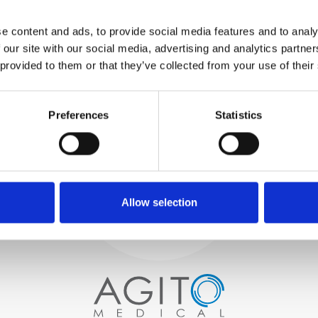
TESTUJEMY
WEWNĘTRZNE
e content and ads, to provide social media features and to analy
Wszystkie części są
 our site with our social media, advertising and analytics partn
rygorystycznie testowane w
 provided to them or that they’ve collected from your use of their
naszych zakładach
wewnętrznych, aby zapewnić
Proces i
zgodność funkcjonalności i
niezawodności ze
Preferences
Statistics
kontrola jakości
specyfikacjami OEM
ZAMÓWIENIA
Zaczynamy od starannego
wyboru wysokiej jakości
skanerów obrazowych
Allow selection