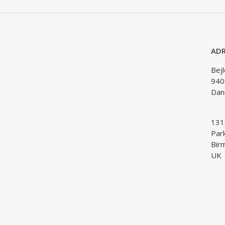
ADR
Bej
940
Dan
1310
Par
Bir
UK