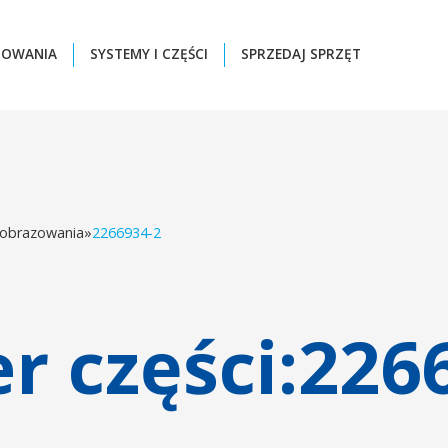
ZOWANIA
SYSTEMY I CZĘŚCI
SPRZEDAJ SPRZĘT
 obrazowania
»
2266934-2
 części:
226