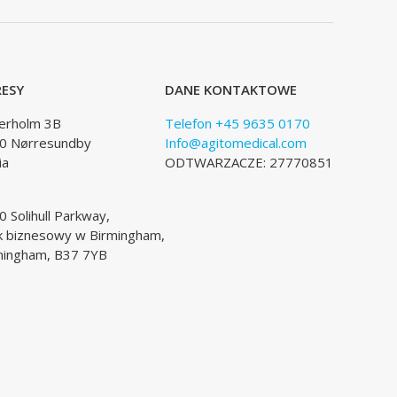
ESY
DANE KONTAKTOWE
lerholm 3B
Telefon +45 9635 0170
0 Nørresundby
Info@agitomedical.com
ia
ODTWARZACZE: 27770851
 Solihull Parkway,
k biznesowy w Birmingham,
mingham, B37 7YB