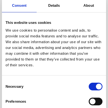
doświadczonych techników.
Consent
Details
About
This website uses cookies
We use cookies to personalise content and ads, to
ODZYSKIWANIE
provide social media features and to analyse our traffic.
Z OSTROŻNOŚCIĄ
We also share information about your use of our site with
Użyteczne części są
our social media, advertising and analytics partners who
skrupulatnie odzyskiwane w
bezpiecznym środowisku ESD,
may combine it with other information that you’ve
zapewniając brak uszkodzeń
provided to them or that they’ve collected from your use
ani zanieczyszczeń.
of their services.
TESTUJEMY
Consent
Necessary
WEWNĘTRZNE
Selection
Wszystkie części są
rygorystycznie testowane w
Preferences
naszych zakładach
wewnętrznych, aby zapewnić