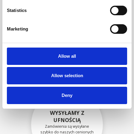
zgodność funkcjonalności i
niezawodności ze
Statistics
specyfikacjami OEM
Marketing
BEZPIECZNIE
ZAPAKOWANE
Allow all
Każda pojedyncza część jest
bezpiecznie zapakowana przy
użyciu odpowiednich
materiałów.
Allow selection
Deny
WYSYŁAMY Z
UFNOŚCIĄ
Zamówienia są wysyłane
szybko do naszych cenionych