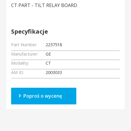
CT PART - TILT RELAY BOARD
Specyfikacje
Part Number:
2257518
Manufacturer:
GE
Modality:
CT
AM ID:
2003033
Poproś o wycenę