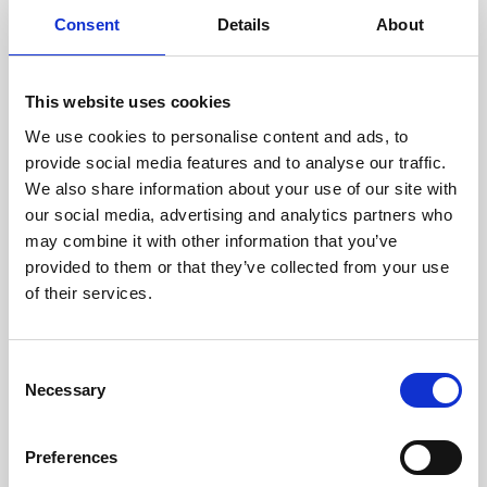
doświadczonych techników.
Consent
Details
About
This website uses cookies
We use cookies to personalise content and ads, to
ODZYSKIWANIE
provide social media features and to analyse our traffic.
Z OSTROŻNOŚCIĄ
We also share information about your use of our site with
Użyteczne części są
our social media, advertising and analytics partners who
skrupulatnie odzyskiwane w
bezpiecznym środowisku ESD,
may combine it with other information that you’ve
zapewniając brak uszkodzeń
provided to them or that they’ve collected from your use
ani zanieczyszczeń.
of their services.
TESTUJEMY
Consent
Necessary
WEWNĘTRZNE
Selection
Wszystkie części są
rygorystycznie testowane w
Preferences
naszych zakładach
wewnętrznych, aby zapewnić