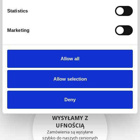
zgodność funkcjonalności i
niezawodności ze
Statistics
specyfikacjami OEM
Marketing
BEZPIECZNIE
ZAPAKOWANE
Allow all
Każda pojedyncza część jest
bezpiecznie zapakowana przy
użyciu odpowiednich
materiałów.
Allow selection
Deny
WYSYŁAMY Z
UFNOŚCIĄ
Zamówienia są wysyłane
szybko do naszych cenionych