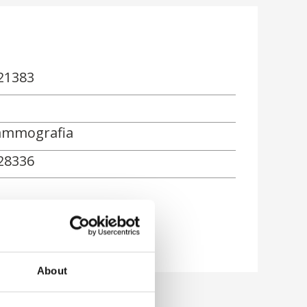
21383
mmografia
28336
About