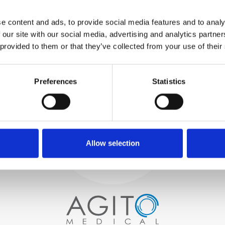
TESTUJEMY
WEWNĘTRZNE
e content and ads, to provide social media features and to analy
Wszystkie części są
 our site with our social media, advertising and analytics partn
rygorystycznie testowane w
 provided to them or that they’ve collected from your use of their
naszych zakładach
wewnętrznych, aby zapewnić
Proces i
zgodność funkcjonalności i
niezawodności ze
Preferences
Statistics
kontrola jakości
specyfikacjami OEM
ZAMÓWIENIA
Zaczynamy od starannego
wyboru wysokiej jakości
skanerów obrazowych
Allow selection