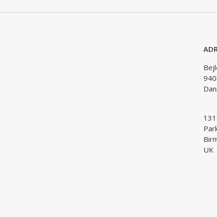
ADR
Bej
940
Dan
1310
Par
Bir
UK