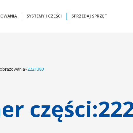
ZOWANIA
SYSTEMY I CZĘŚCI
SPRZEDAJ SPRZĘT
 obrazowania
»
2221383
r części:
22