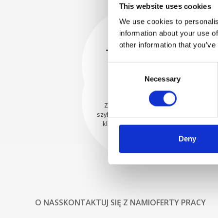
This website uses cookies
We use cookies to personalis
information about your use of
BEZPIECZNIE
other information that you’ve
ZAPAKOWANE
Każda pojedyncza część jest
Consent
bezpiecznie zapakowana przy
WYSYŁAMY Z
Necessary
Selection
użyciu odpowiednich
UFNOŚCIĄ
materiałów.
Zamówienia są wysyłane
szybko do naszych cenionych
klientów na całym świecie.
Deny
O NAS
SKONTAKTUJ SIĘ Z NAMI
OFERTY PRACY