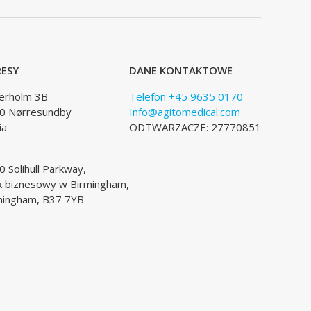
ESY
DANE KONTAKTOWE
lerholm 3B
Telefon +45 9635 0170
0 Nørresundby
Info@agitomedical.com
ia
ODTWARZACZE: 27770851
 Solihull Parkway,
k biznesowy w Birmingham,
mingham, B37 7YB