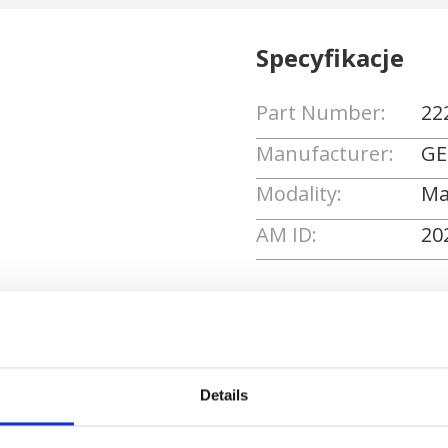
Specyfikacje
Part Number:
22
Manufacturer:
GE
Modality:
Ma
AM ID:
20
Poproś o wycenę
Details