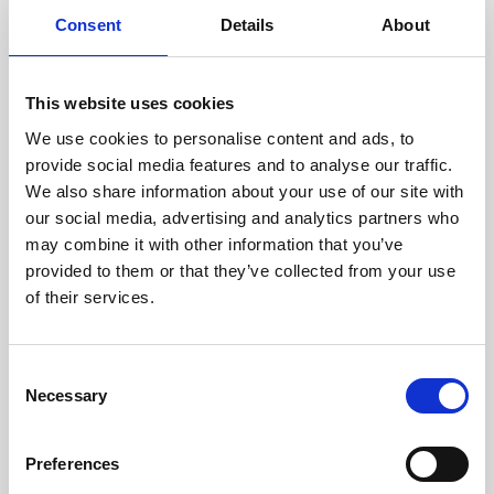
doświadczonych techników.
Consent
Details
About
This website uses cookies
We use cookies to personalise content and ads, to
ODZYSKIWANIE
provide social media features and to analyse our traffic.
Z OSTROŻNOŚCIĄ
We also share information about your use of our site with
Użyteczne części są
our social media, advertising and analytics partners who
skrupulatnie odzyskiwane w
bezpiecznym środowisku ESD,
may combine it with other information that you’ve
zapewniając brak uszkodzeń
provided to them or that they’ve collected from your use
ani zanieczyszczeń.
of their services.
TESTUJEMY
Consent
Necessary
WEWNĘTRZNE
Selection
Wszystkie części są
rygorystycznie testowane w
Preferences
naszych zakładach
wewnętrznych, aby zapewnić