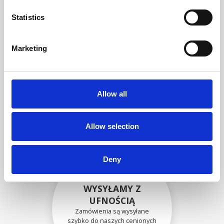
zgodność funkcjonalności i
niezawodności ze
Statistics
specyfikacjami OEM
Marketing
BEZPIECZNIE
ZAPAKOWANE
Allow all
Każda pojedyncza część jest
bezpiecznie zapakowana przy
użyciu odpowiednich
materiałów.
Allow selection
Deny
WYSYŁAMY Z
UFNOŚCIĄ
Zamówienia są wysyłane
szybko do naszych cenionych