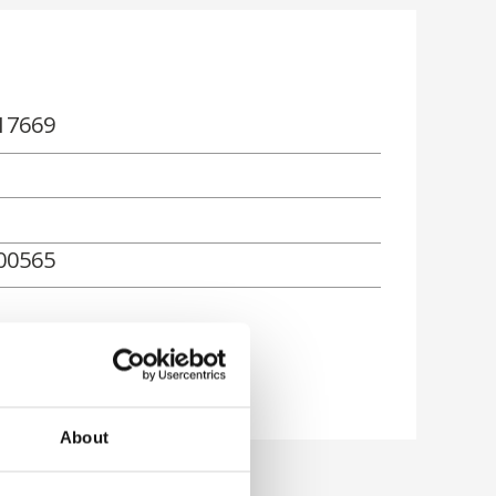
17669
00565
About