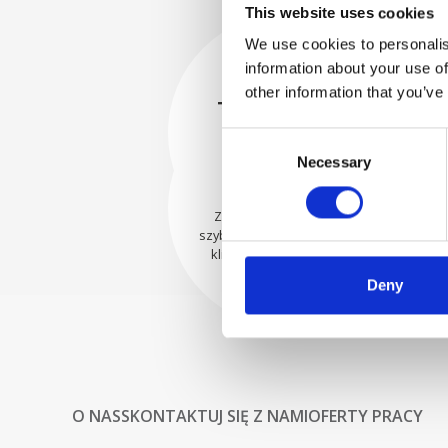
This website uses cookies
We use cookies to personalis
information about your use of
BEZPIECZNIE
other information that you’ve
ZAPAKOWANE
Każda pojedyncza część jest
Consent
bezpiecznie zapakowana przy
WYSYŁAMY Z
Necessary
Selection
użyciu odpowiednich
UFNOŚCIĄ
materiałów.
Zamówienia są wysyłane
szybko do naszych cenionych
klientów na całym świecie.
Deny
O NAS
SKONTAKTUJ SIĘ Z NAMI
OFERTY PRACY