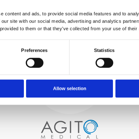
TESTUJEMY
WEWNĘTRZNE
e content and ads, to provide social media features and to analy
Wszystkie części są
 our site with our social media, advertising and analytics partn
rygorystycznie testowane w
 provided to them or that they’ve collected from your use of their
naszych zakładach
wewnętrznych, aby zapewnić
Proces i
zgodność funkcjonalności i
niezawodności ze
Preferences
Statistics
kontrola jakości
specyfikacjami OEM
ZAMÓWIENIA
Zaczynamy od starannego
wyboru wysokiej jakości
skanerów obrazowych
Allow selection