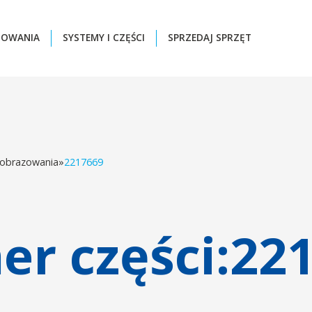
ZOWANIA
SYSTEMY I CZĘŚCI
SPRZEDAJ SPRZĘT
 obrazowania
»
2217669
r części:
22