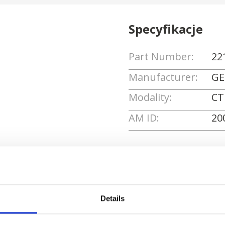
Specyfikacje
Part Number:
22
Manufacturer:
GE
Modality:
CT
AM ID:
20
Poproś o wycenę
Details