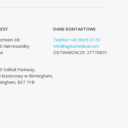
ESY
DANE KONTAKTOWE
lerholm 3B
Telefon +45 9635 0170
0 Nørresundby
Info@agitomedical.com
ia
ODTWARZACZE: 27770851
 Solihull Parkway,
k biznesowy w Birmingham,
mingham, B37 7YB