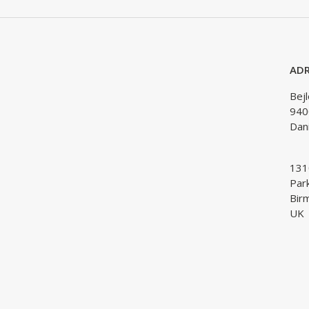
ADR
Bej
940
Dan
1310
Par
Bir
UK