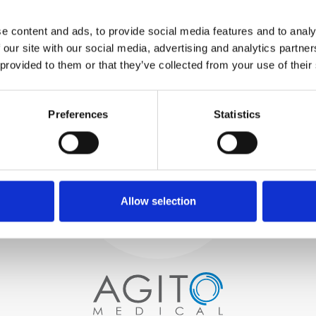
TESTUJEMY
WEWNĘTRZNE
e content and ads, to provide social media features and to analy
Wszystkie części są
 our site with our social media, advertising and analytics partn
rygorystycznie testowane w
 provided to them or that they’ve collected from your use of their
naszych zakładach
wewnętrznych, aby zapewnić
Proces i
zgodność funkcjonalności i
niezawodności ze
Preferences
Statistics
kontrola jakości
specyfikacjami OEM
ZAMÓWIENIA
Zaczynamy od starannego
wyboru wysokiej jakości
skanerów obrazowych
Allow selection