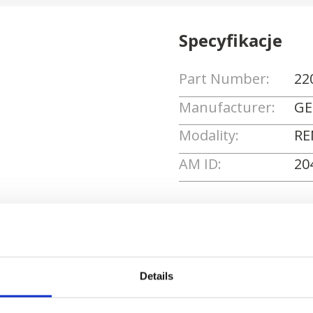
Specyfikacje
Part Number:
22
Manufacturer:
GE
Modality:
RE
AM ID:
20
Poproś o wycenę
Details