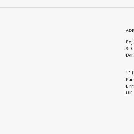
ADR
Bej
940
Dan
1310
Par
Bir
UK