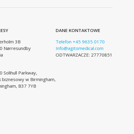
ESY
DANE KONTAKTOWE
lerholm 3B
Telefon +45 9635 0170
0 Nørresundby
Info@agitomedical.com
ia
ODTWARZACZE: 27770851
 Solihull Parkway,
k biznesowy w Birmingham,
mingham, B37 7YB