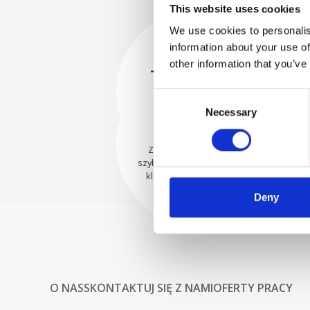
This website uses cookies
We use cookies to personalis
information about your use of
BEZPIECZNIE
other information that you’ve
ZAPAKOWANE
Każda pojedyncza część jest
Consent
bezpiecznie zapakowana przy
WYSYŁAMY Z
Necessary
Selection
użyciu odpowiednich
UFNOŚCIĄ
materiałów.
Zamówienia są wysyłane
szybko do naszych cenionych
klientów na całym świecie.
Deny
O NAS
SKONTAKTUJ SIĘ Z NAMI
OFERTY PRACY