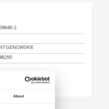
09840-2
NTGENOWSKIE
48295
About