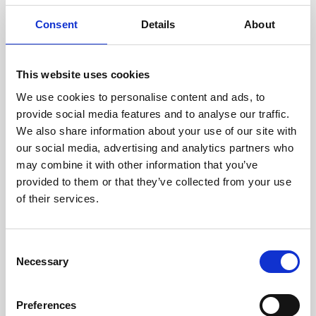
oceniane przez naszych
doświadczonych techników.
Consent
Details
About
This website uses cookies
We use cookies to personalise content and ads, to
ODZYSKIWANIE
provide social media features and to analyse our traffic.
Z OSTROŻNOŚCIĄ
We also share information about your use of our site with
Użyteczne części są
our social media, advertising and analytics partners who
skrupulatnie odzyskiwane w
may combine it with other information that you’ve
bezpiecznym środowisku ESD,
provided to them or that they’ve collected from your use
zapewniając brak uszkodzeń
ani zanieczyszczeń.
of their services.
Consent
TESTUJEMY
Necessary
Selection
WEWNĘTRZNE
Wszystkie części są
rygorystycznie testowane w
Preferences
naszych zakładach