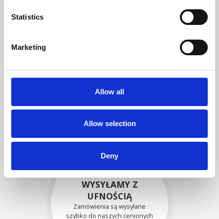
zgodność funkcjonalności i
niezawodności ze
Statistics
specyfikacjami OEM
Marketing
BEZPIECZNIE
ZAPAKOWANE
Allow all
Każda pojedyncza część jest
bezpiecznie zapakowana przy
użyciu odpowiednich
materiałów.
Allow selection
Deny
WYSYŁAMY Z
UFNOŚCIĄ
Zamówienia są wysyłane
szybko do naszych cenionych