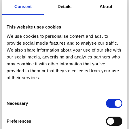
doświadczonych techników.
Consent
Details
About
This website uses cookies
We use cookies to personalise content and ads, to
ODZYSKIWANIE
provide social media features and to analyse our traffic.
Z OSTROŻNOŚCIĄ
We also share information about your use of our site with
Użyteczne części są
our social media, advertising and analytics partners who
skrupulatnie odzyskiwane w
bezpiecznym środowisku ESD,
may combine it with other information that you’ve
zapewniając brak uszkodzeń
provided to them or that they’ve collected from your use
ani zanieczyszczeń.
of their services.
TESTUJEMY
Consent
Necessary
WEWNĘTRZNE
Selection
Wszystkie części są
rygorystycznie testowane w
Preferences
naszych zakładach
wewnętrznych, aby zapewnić