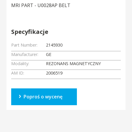
MRI PART - U0028AP BELT
Specyfikacje
Part Number:
2145930
Manufacturer:
GE
Modality:
REZONANS MAGNETYCZNY
AM ID:
2006519
Poproś o wycenę