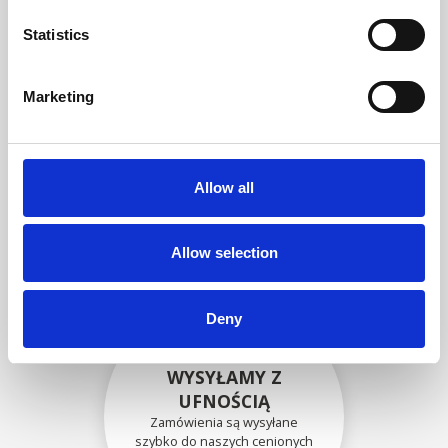
zgodność funkcjonalności i
niezawodności ze
Statistics
specyfikacjami OEM
Marketing
BEZPIECZNIE
ZAPAKOWANE
Allow all
Każda pojedyncza część jest
bezpiecznie zapakowana przy
użyciu odpowiednich
materiałów.
Allow selection
Deny
WYSYŁAMY Z
UFNOŚCIĄ
Zamówienia są wysyłane
szybko do naszych cenionych