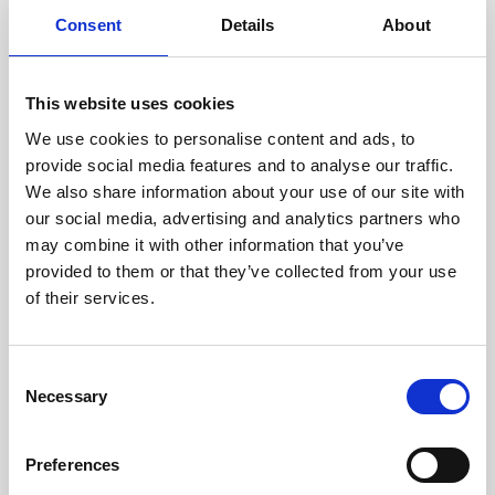
doświadczonych techników.
Consent
Details
About
This website uses cookies
We use cookies to personalise content and ads, to
ODZYSKIWANIE
provide social media features and to analyse our traffic.
Z OSTROŻNOŚCIĄ
We also share information about your use of our site with
Użyteczne części są
our social media, advertising and analytics partners who
skrupulatnie odzyskiwane w
bezpiecznym środowisku ESD,
may combine it with other information that you’ve
zapewniając brak uszkodzeń
provided to them or that they’ve collected from your use
ani zanieczyszczeń.
of their services.
TESTUJEMY
Consent
Necessary
WEWNĘTRZNE
Selection
Wszystkie części są
rygorystycznie testowane w
Preferences
naszych zakładach
wewnętrznych, aby zapewnić