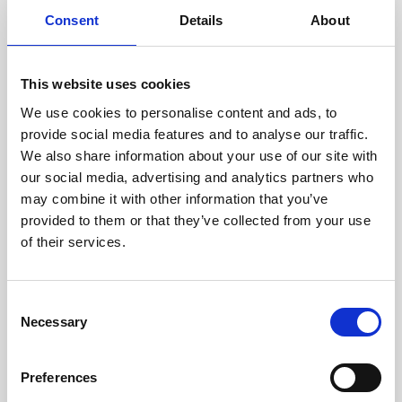
doświadczonych techników.
Consent
Details
About
This website uses cookies
We use cookies to personalise content and ads, to
ODZYSKIWANIE
provide social media features and to analyse our traffic.
Z OSTROŻNOŚCIĄ
We also share information about your use of our site with
Użyteczne części są
our social media, advertising and analytics partners who
skrupulatnie odzyskiwane w
bezpiecznym środowisku ESD,
may combine it with other information that you’ve
zapewniając brak uszkodzeń
provided to them or that they’ve collected from your use
ani zanieczyszczeń.
of their services.
TESTUJEMY
Consent
Necessary
WEWNĘTRZNE
Selection
Wszystkie części są
rygorystycznie testowane w
Preferences
naszych zakładach
wewnętrznych, aby zapewnić