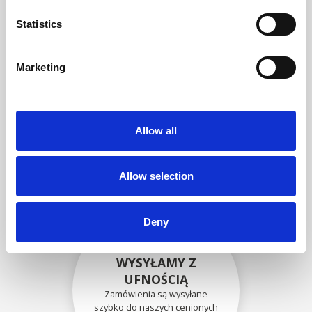
zgodność funkcjonalności i
niezawodności ze
Statistics
specyfikacjami OEM
Marketing
BEZPIECZNIE
ZAPAKOWANE
Allow all
Każda pojedyncza część jest
bezpiecznie zapakowana przy
użyciu odpowiednich
materiałów.
Allow selection
Deny
WYSYŁAMY Z
UFNOŚCIĄ
Zamówienia są wysyłane
szybko do naszych cenionych